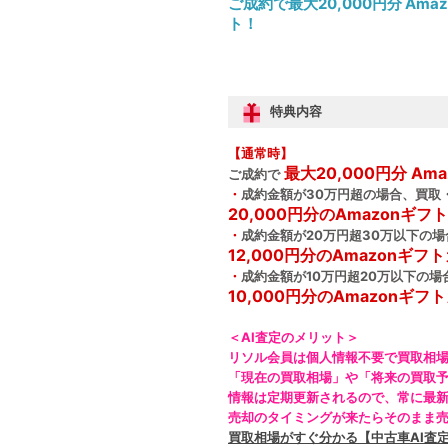
ご成約で最大20,000円分 Am
ト！
特典内容
【通常時】
最大20,000円分 A
ご成約で
・
成約金額が30万円超の場合、買取
20,000円分のAmazonギ
・
成約金額が20万円超30万以下の
12,000円分のAmazonギ
・
成約金額が10万円超20万以下の場
10,000円分のAmazonギ
＜AI査定のメリット＞
リソル会員は個人情報不要で買取相場
「現在の買取相場」や「将来の買取
情報は定期更新されるので、常に最
売却のタイミングが来たらそのまま
買取相場がすぐ分かる【中古車AI査