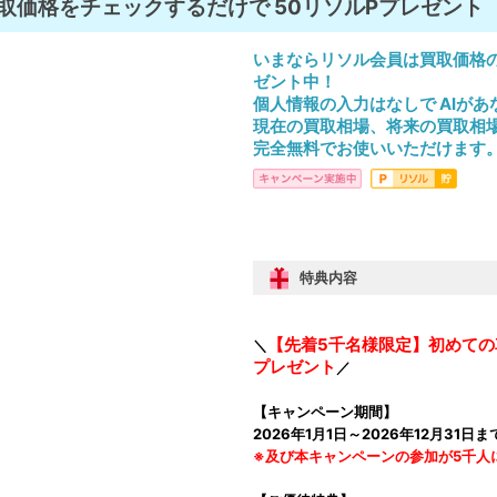
取価格をチェックするだけで 50リソルPプレゼント
いまならリソル会員は買取価格の
ゼント中！
個人情報の入力はなしで AIが
現在の買取相場、将来の買取相
完全無料でお使いいただけます
特典内容
【先着5千名様限定】初めての
＼
プレゼント
／
【キャンペーン期間】
2026年1月1日～2026年12月31日ま
※及び本キャンペーンの参加が5千人