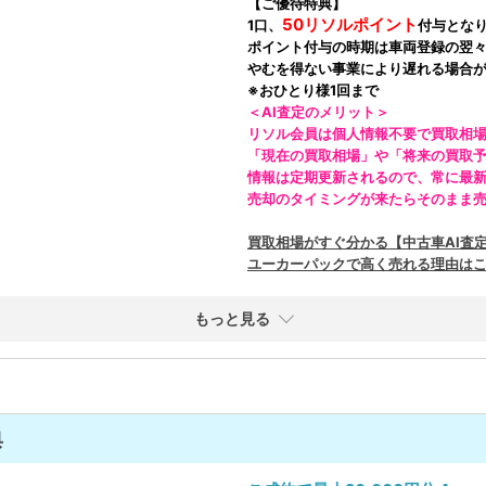
【ご優待特典】
50リソルポイント
1口、
付与とな
ポイント付与の時期は車両登録の翌
やむを得ない事業により遅れる場合
※おひとり様1回まで
＜AI査定のメリット＞
リソル会員は個人情報不要で買取相場
「現在の買取相場」や「将来の買取
情報は定期更新されるので、常に最
売却のタイミングが来たらそのまま
買取相場がすぐ分かる【中古車AI査
ユーカーパックで高く売れる理由は
もっと見る
典