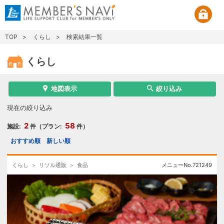
TOP
くらし
検索結果一覧
くらし
地図表示
絞り込み
現在の絞り込み
2
58
施設:
件（プラン:
件）
おすすめ順
新しい順
くらし
リソル通販
食品
メニューNo.
721249