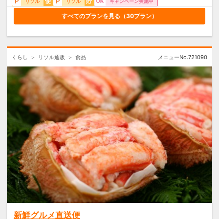
リソル
リソル
キャンペーン実施中
【箱番】ad-054
【内容】黒毛和牛A4ランク以上のロースのロ
すべてのプランを見る（
30
プラン）
ーストビーフ300g、熟成ローストビーフソー
ス60g、玉ねぎわさびソース50g
【賞味期間】冷凍60日
【特定原材料】小麦
くらし
リソル通販
食品
メニューNo.
721090
新鮮グルメ直送便