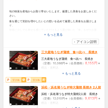
旬の味覚を産地からお取り寄せいたします。厳選した美食をお楽しみくだ
さい。
食を通じて笑顔を増やしたいとの想いを込めて厳選した美食をお届けしま
す。
皆様に少しでも幸せを感じていただけるよう選び抜いた「食」をぜひお楽
しみください。
+ もっと見る
アイコン説明
三大産地うなぎ蒲焼 食べ比べ 長焼き
三大産地うなぎ蒲焼 食べ比べ 長焼き
8,155円
（定価）10,066円⇒（会員価格）
※
税込・送料込
+ もっと見る
【内容】蒲焼110g×3(浜名湖×1、三河一色×
リソル
リソル
1、九州×1)、山椒×3、蒲焼タレ×3、吸物×3
【賞味期限】冷凍30日
浜松・浜名湖うなぎ特大蒲焼 長焼き 2人前
【7大アレルゲン】小麦
【商品コード】UHAK111
浜松・浜名湖うなぎ特大蒲焼2人前 長焼き
9,613円
（定価）12,010円⇒（会員価格）
※
税込・送料込