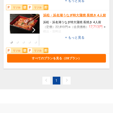
+ もっと見る
【内容】鰻蒲焼き 210g×2、山椒×2、蒲焼タ
リソル
リソル
レ×2、吸物×2
【賞味期限】冷凍30日
浜松・浜名湖うなぎ特大蒲焼 長焼き 4人前
【7大アレルゲン】小麦
【商品コード】UN91210
浜松・浜名湖うなぎ特大蒲焼 長焼き 4人前
17,713円
（定価）22,810円⇒（会員価格）
※
税込・送料込
+ もっと見る
【内容】鰻蒲焼き 210gｘ4、山椒×4、蒲焼タ
レ×4、吸物×4
【賞味期限】冷凍30日
リソル
リソル
【7大アレルゲン】小麦
すべてのプランを見る（
28
プラン）
【商品コード】UN91214
1