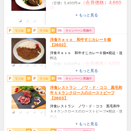
（会員価格）4,660
（定価）5,400円⇒
円
【箱番】6010004
+ もっと見る
【内容】ビーフシチュー160g×4
【賞味期間】冷凍90日
【特定原材料】乳,小麦
リソル
リソル
キャンペーン実施中
洋食Ｒｅｖｏ 和牛すじカレー６個
【2602】
洋食Ｒｅｖｏ 和牛すじカレー６個※税込・送
料込
（会員価格）4,910
（定価）5,940円⇒
円
+ もっと見る
【箱番】ad-067
リソル
リソル
キャンペーン実施中
【内容】和牛すじカレー（レトルト）200ｇ×
6箱
洋食レストラン ノワ・ド・ココ 黒毛和
【賞味期間】常温365日
牛Ａ４ランクロースのローストビーフ
【特定原材料】乳,小麦
【2603】
洋食レストラン ノワ・ド・ココ 黒毛和牛
Ａ４ランクロースのローストビーフ※税込・送
料込
（会員価格）8,160
（定価）9,720円⇒
+ もっと見る
円