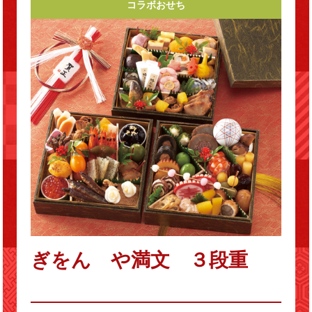
コラボおせち
ぎをん や満文 ３段重