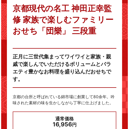
京都現代の名工 神田正幸監
修 家族で楽しむファミリー
おせち「団樂」 三段重
正月に三世代集まってワイワイと家族・親
戚で楽しんでいただけるボリュームとバラ
エティ豊かなお料理を盛り込んだおせちで
す。
京都の台所と呼ばれている錦市場に創業して80余年。吟
味された素材の味を生かしながら丁寧に仕上げました。
通常価格
16,956
円