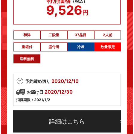
特別価格
（税込）
9,526
円
和洋
二段重
37品目
2人前
重箱付
盛付済
冷凍
数量限定
送料無料
2020/12/10
予約締め切り
2020/12/30
お届け日
消費期限：2021/1/2
詳細はこちら