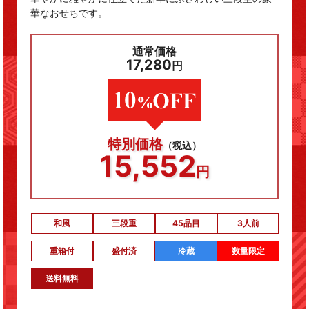
華なおせちです。
通常価格
17,280
円
特別価格
（税込）
15,552
円
和風
三段重
45品目
3人前
重箱付
盛付済
冷蔵
数量限定
送料無料