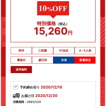
特別価格
（税込）
15,260
円
和洋
三段重
57品目
4～5人前
重箱付
盛付済
冷凍
数量限定
送料無料
2020/12/10
予約締め切り
2020/12/30
お届け日
消費期限：2021/1/31