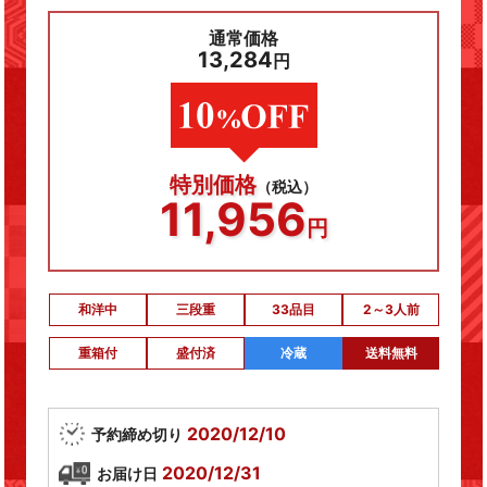
通常価格
13,284
円
特別価格
（税込）
11,956
円
和洋中
三段重
33品目
2～3人前
重箱付
盛付済
冷蔵
送料無料
2020/12/10
予約締め切り
2020/12/31
お届け日