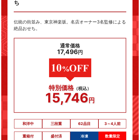
ち
伝統の街並み、東京神楽坂。名店オーナー3名監修による
絶品おせち。
通常価格
17,496
円
特別価格
（税込）
15,746
円
和洋中
三段重
62品目
3～4人前
重箱付
盛付済
冷凍
数量限定