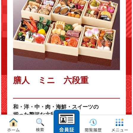
膳人 ミニ 六段重
和・洋・中・肉・海鮮・スイーツの
揃った贅沢な六段重
「年に１回のせっかくのおせち料理なので、いろいろな