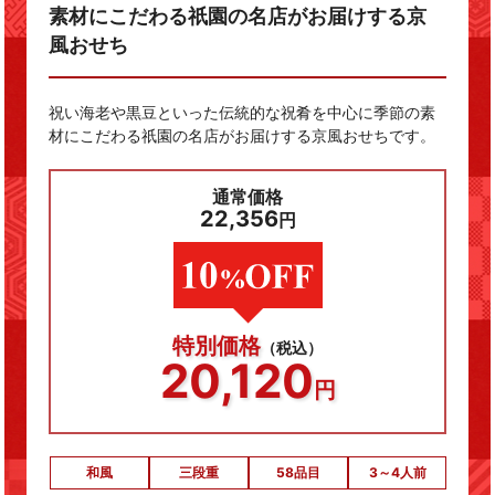
素材にこだわる祇園の名店がお届けする京
風おせち
祝い海老や黒豆といった伝統的な祝肴を中心に季節の素
材にこだわる祇園の名店がお届けする京風おせちです。
通常価格
22,356
円
特別価格
（税込）
20,120
円
和風
三段重
58品目
3～4人前