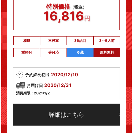
特別価格
（税込）
16,816
円
和風
三段重
36品目
3～5人前
重箱付
盛付済
冷蔵
送料無料
2020/12/10
予約締め切り
2020/12/31
お届け日
消費期限：2021/1/2
詳細はこちら