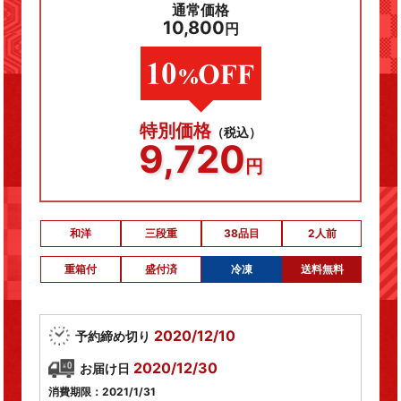
通常価格
10,800
円
特別価格
（税込）
9,720
円
和洋
三段重
38品目
2人前
重箱付
盛付済
冷凍
送料無料
2020/12/10
予約締め切り
2020/12/30
お届け日
消費期限：2021/1/31