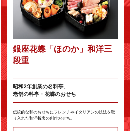
銀座花蝶「ほのか」和洋三
段重
昭和2年創業の名料亭、
老舗の料亭・花蝶のおせち
伝統的な和のおせちにフレンチやイタリアンの技法を取
り入れた和洋折衷の創作おせち。