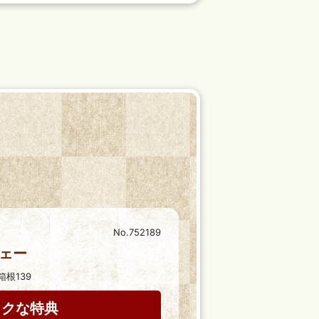
No.752189
ェー
根139
トクな特典