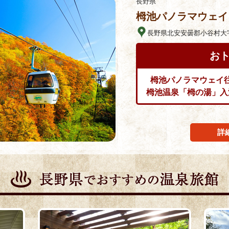
長野県
栂池パノラマウェイ
長野県北安安曇郡小谷村大字千
お
栂池パノラマウェイ
栂池温泉「栂の湯」入
詳