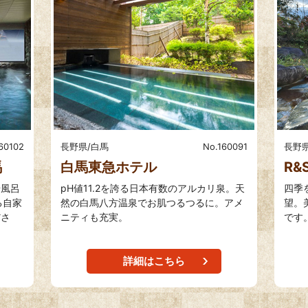
60102
長野県/白馬
No.160091
長野県
馬
白馬東急ホテル
R&
岩風呂
pH値11.2を誇る日本有数のアルカリ泉。天
四季
る自家
然の白馬八方温泉でお肌つるつるに。アメ
望。
ださ
ニティも充実。
です
詳細はこちら