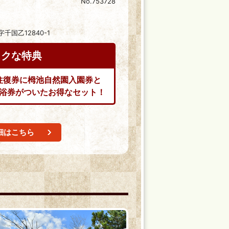
No.753728
国乙12840-1
トクな特典
往復券に栂池自然園入園券と
浴券がついたお得なセット！
細はこちら