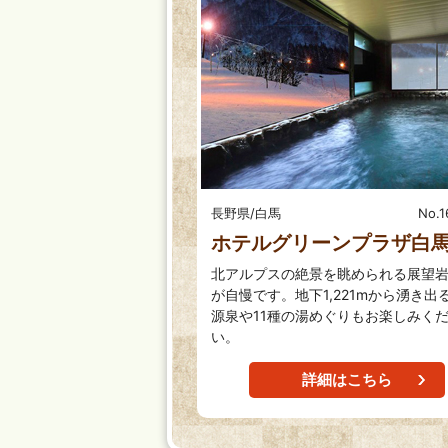
長野県/白馬
No.1
ホテルグリーンプラザ白
北アルプスの絶景を眺められる展望
が自慢です。地下1,221mから湧き出
源泉や11種の湯めぐりもお楽しみく
い。
詳細はこちら