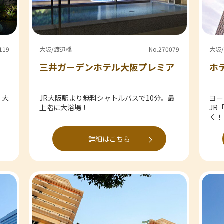
119
大阪/渡辺橋
No.270079
大阪
三井ガーデンホテル大阪プレミア
ホ
。大
JR大阪駅より無料シャトルバスで10分。最
ヨー
上階に大浴場！
JR
く！
詳細はこちら