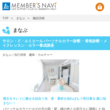
TOP
まなぶ
施設詳細
まなぶ
サロン・ド・ルミエール パーソナルカラー診断・ 骨格診断・メ
イクレッスン・カラー養成講座
まなぶ／自己啓発
趣味・カルチャー
貴女をキレイに魅せる似合う色・形・素材を知ればもう明日着る 服に悩
まない！
パーソナルカラーとはその方の肌・髪・瞳の色とお顔立ちに調和した似