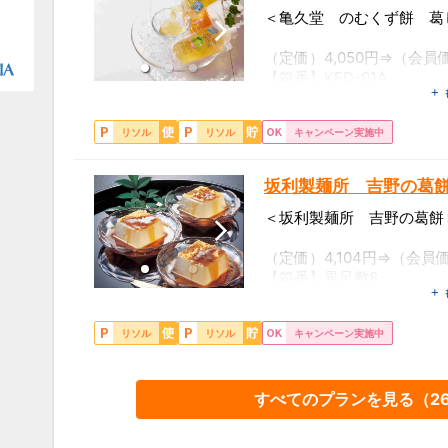
＜亀久堂 のむくず餅 葛
（定価）4,050円⇒（会員
【箱番】KED-01A
+
【内容】シャインマスカッ
【賞味期間】常温120日
リソル
リソル
キャンペーン実施中
坂利製麺所 吉野の葛餅【
＜坂利製麺所 吉野の葛餅
（定価）4,104円⇒（会員
【箱番】風呂敷8
+
【内容】葛餅 57g×8個
【賞味期間】常温100日
リソル
リソル
キャンペーン実施中
【特定原材料】卵
すべてのプランを見る（
2