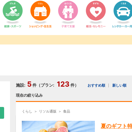
5
123
施設:
件（プラン:
件）
おすすめ順
新しい順
現在の絞り込み
くらし
リソル通販
食品
夏のギフト特