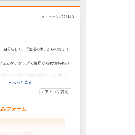
メニューNo.
721140
、自分らしく。「生活の木」からのおくり
フェムケアグッズで健康から女性特有の
ート。
会員のみのお得な優待価格でご利用いた
+ もっと見る
アイコン説明
いて～
976年より原宿・表参道の地で生まれて
込みフォーム
」「楽しさ」のある生活を提案・普及し
フスタイルカンパニーです。
の恵みを採り入れることで、心身ともに
るため
税込)以上で送料無料！