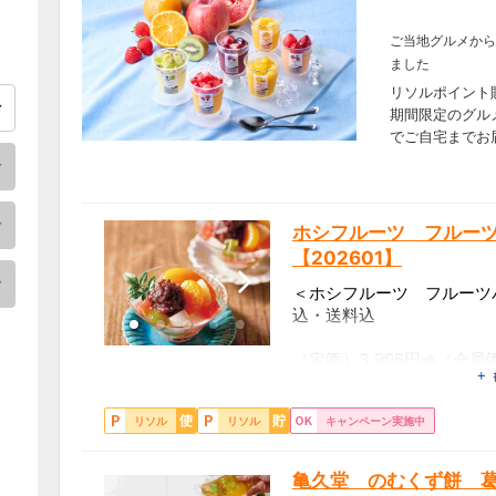
ご当地グルメから
ました
リソルポイント
期間限定のグル
でご自宅までお
ホシフルーツ フルー
【202601】
＜ホシフルーツ フルーツ
込・送料込
（定価）3,996円⇒（会員
+
【箱番】HFNA-33
【内容】5個
リソル
リソル
キャンペーン実施中
【賞味期間】常温90日
亀久堂 のむくず餅 葛