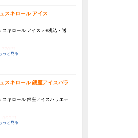
ギュスキロール アイス
ギュスキロール アイス＞※税込・送
4,770円
 もっと見る
トロベリー･マンゴーサンデー･マ
ラ&ストロベリー･チョコオレン
ギュスキロール 銀座アイスバラ
･キャラメル&クランチ
乳・アーモンド・オレンジ・大
ギュスキロール 銀座アイスバラエテ
更する場合がございます。
2,860円
 もっと見る
よりお届けにお時間を頂く場合が
ンゴー・フランボワーズ各74ml
けできません。