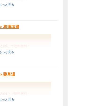
ェルネス）＆Well-being（ウェルビーイ
 もっと見る
スタイルを提案していきます。
ォーム
となります。
は、各プランをご確認くださ
F＞和漢塩湯
税込)以上で送料無料！
 もっと見る
品すべて5％OFF！／
柿葉
トと艾葉
F＞薬草湯
ルトと十薬
ルトと生姜
3円
81円
税込)以上で送料無料！
 もっと見る
サイトにリンク)
品すべて5％OFF！／