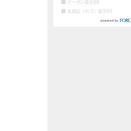
クーポン提示
[
0
]
会員証（ロゴ）提示
[
0
]