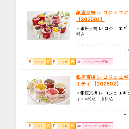
銀座京橋 レ ロジェ エ
【202501】
＜銀座京橋 レ ロジェ エ
料込
定価 5,400円 ⇒ 会員価格
+
【箱番】AH-GK11W
【内容】ダブルベリー･ス
リソル
リソル
キャンペーン実施中
ンゴーパフェ･
バニラ&ブルーベリー･バニ
ジ･チョコバナナ･
銀座京橋 レ ロジェ エ
洋梨パフェ･洋梨サンデー
エティ 【202502】
各105ml×各1個(計11個)
【特定原材料】小麦・卵・
＜銀座京橋 レ ロジェ エ
豆・バナナ
ィ＞※税込・送料込
※パッケージは予告なく変
定価 3,240円 ⇒ 会員価格
+
※お送り先や、天候状況に
【箱番】AH-RG8
ございます。
【内容】バニラ・チョコ・マ
お届け日のご指定はお受
リソル
リソル
キャンペーン実施中
×各2個(計8個)