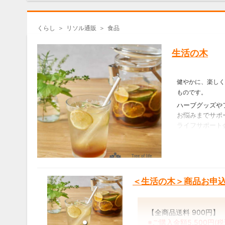
くらし
リソル通販
食品
生活の木
健やかに、楽しく
ものです。
ハーブグッズや
お悩みまでサポ
ライフサポート
だけます。
～生活の木につ
生活の木は、1
以降、
＜生活の木＞商品お申
「自然」「健康
続けてきたライ
より多くの自然
【全商品送料 900円】
健康で美しくあ
※ご購入金額5,500円(