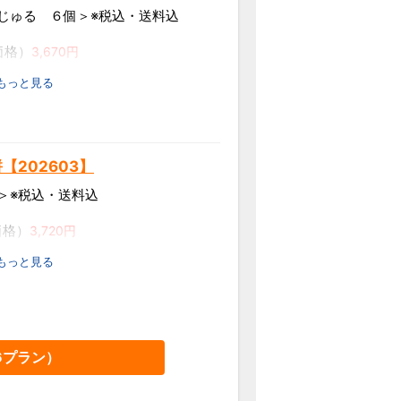
じゅる ６個＞※税込・送料込
価格）
3,670円
 もっと見る
ト・ジャバラ・富有柿×各2個
202603】
＞※税込・送料込
価格）
3,720円
 もっと見る
（黒蜜、きな粉 各8袋）
6
プラン）