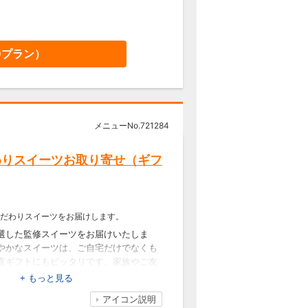
法」をご確認ください。公式サ
す
い。
い。
9
プラン）
404円
サイトにリンク)
法」をご確認ください。公式サ
メニューNo.
721284
す
わりスイーツお取り寄せ（ギフ
だわりスイーツをお届けします。
選した監修スイーツをお届けいたしま
やかなスイーツは、ご自宅だけでなくも
直ギフトにもピッタリです。家族やご友
愉しみいただけるバラエティ豊かな商品
+ もっと見る
ります。
アイコン説明