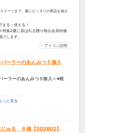
スイーツまで、夏にピッタリの商品を揃え
貯まる・使える！
メ特集♪夏に喜ばれる贈り物を会員特価
届けします。
アイコン説明
ツパーラーのあんみつ５個入
パーラーのあんみつ５個入＞※税
価格）
3,520円
 もっと見る
じゅる ６個【202602】