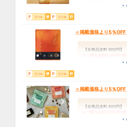
Wellness（ウ
+
ング）なライフ
こちらは
商品お申込みフ
商品の詳細につきまして
リソル
リソル
い。
＜掲載価格より5％OF
【全商品送料 900円】
※ご購入金額5,500円(
+
＼メンバーズナビ掲載商
リソル
リソル
■和漢塩湯 死海の塩と
■和漢塩湯 レッドソル
＜掲載価格より5％OF
■和漢塩湯 ブラックソ
■和漢塩湯 エプソムソ
各 1包：550円 ⇒
52
【全商品送料 900円】
各 6包：1,980円 ⇒
1,8
※ご購入金額5,500円(
+
商品詳細はこちら(公式
＼メンバーズナビ掲載商