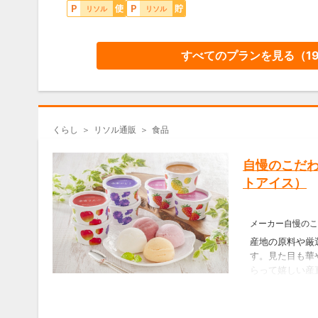
※購入方法は「ご利用方
リソル
リソル
イトは定価販売となりま
■薬草湯 疲れをとりた
■薬草湯 肩と腰がいた
■薬草湯 温めたい。
すべてのプランを見る（
1
各 7包：2,530円 ⇒
2,
商品詳細はこちら(公式
※購入方法は「ご利用方
くらし
リソル通販
食品
イトは定価販売となりま
自慢のこだ
トアイス）
メーカー自慢のこ
産地の原料や厳
す。見た目も華
らって嬉しい産
人など皆様でお
を取り揃えてお