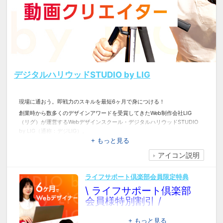
デジタルハリウッドSTUDIO by LIG
現場に通おう。即戦力のスキルを最短6ヶ月で身につける！
創業時から数多くのデザインアワードを受賞してきたWeb制作会社LIG
（リグ）が運営するWebデザインスクール・デジタルハリウッドSTUDIO
by LIG（通称：デジLIG）。
Webデザイナーになるための基礎となるツールの使い方やコーディングの
+ もっと見る
知識だけでなく、最新のテクニックやデザイン思考力、Webマーケティン
アイコン説明
グ、ディレクションなど、制作会社ならではのカリキュラムで実践的なス
キルを身につけ、6ヶ月でゼロからWebサイトの構築ができるようになり
ます。
ライフサポート倶楽部会員限定特典
その他、グラフィックデザインや動画編集、クライアントワークを含めた
\ ライフサポート倶楽部
実践的なコースなど様々なコースをご用意しております。
会員様特別割引 /
4ヵ月以上のコースをご受講の方は受講料総額
+ もっと見る