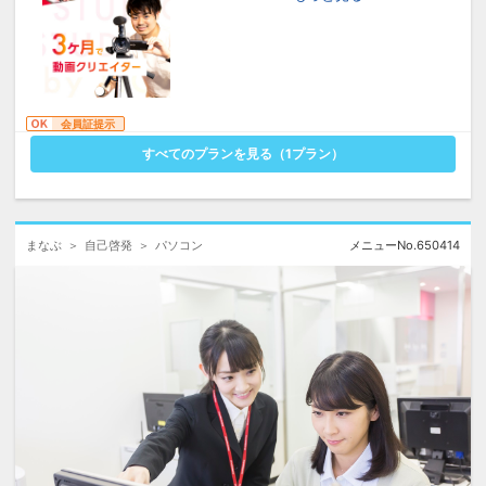
27,500円(税込)OFF
から
※【提携サイトはこちら】より「デジタルハリ
ウッドSTUDIO by LIG 説明会予約」に遷移
し、個別説明会にご参加ください。
会員証提示
すべてのプランを見る（
1
プラン）
まなぶ
自己啓発
パソコン
メニューNo.
650414