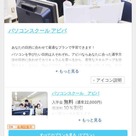
パソコンスクール アビバ
あなたの目的に合わせて最適なプランで学習できます！
パソコンを学びたい目的は人それぞれ。アビバならあなたに合った通学方
法や目的に合わせてカリキュラムを選べるから、着実なスキルアップを目
指せます。さらに、初めての方も、普段パソコンを使っている方も、自分
のペースで学べるので、まわりのペースを気にすることもありません。ま
+ もっと見る
ずは、お問合せを！
アイコン説明
パソコンスクール アビバ
無料
入学金
（通常22,000円）
10％割引
受講料
※一部コースを除きます。
※他割引との併用はできません。
+ もっと見る
会員証提示
すべてのプランを見る（
1
プラン）