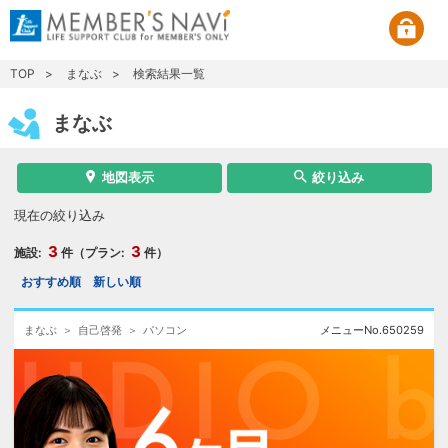
TOP
まなぶ
検索結果一覧
まなぶ
地図表示
絞り込み
現在の絞り込み
3
3
施設:
件（プラン:
件）
おすすめ順
新しい順
まなぶ
自己啓発
パソコン
メニューNo.
650259