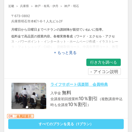
近畿
兵庫県
神戸・有馬・伊丹
神戸・明石
〒
673-0892
兵庫県明石市本町1-6-1 人丸ビル2F
月曜日から日曜日までベテランの講師陣が親切ていねいに指導。
低料金で高品質の授業内容。各種実務養成（ワード・エクセル・アクセ
ス・パワーポイント・インターネット・ホームページ作成・イラストレー
タ・フォトショップ・CAD）。資格取得コース、中高年専用コース、教育
給付金対象コース等、資格取得希望の方には、安心のマイクロソフト試験
+ もっと見る
会場校です。
行き方を
調べる
アイコン説明
ライフサポート倶楽部 会員特典
無料
入学金
10％割引
全講座初回授業料
（
複数講座申込
10％割引
時も全講座
）
会員証提示
すべてのプランを見る（
1
プラン）