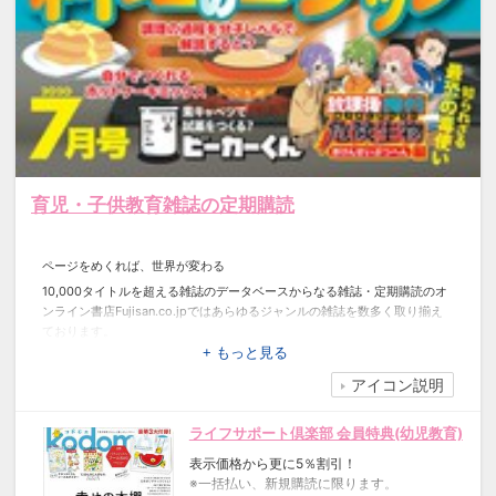
育児・子供教育雑誌の定期購読
ページをめくれば、世界が変わる
10,000タイトルを超える雑誌のデータベースからなる雑誌・定期購読のオ
ンライン書店Fujisan.co.jpではあらゆるジャンルの雑誌を数多く取り揃え
ております。
また、ライフサポート倶楽部会員様限定割引いたします。ぜひ、この機会
+ もっと見る
に雑誌を通して新たな世界へ！
アイコン説明
▼【半額】で購入できる雑誌にもライフサポート倶楽部会員様限定割引が
適用できます！
ライフサポート倶楽部 会員特典(幼児教育)
表示価格から更に5％割引！
※一括払い、新規購読に限ります。