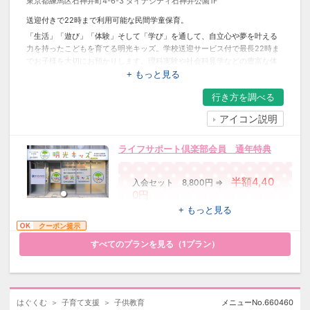
東京都練馬区石神井町4-6-3 ダイナシティ石神井公園1F
送迎付きで22時まで利用可能な民間学童保育。
「生活」「遊び」「体験」そして「学び」を通して、自立心や夢を叶える
力を持ったこどもを育てる明光キッズ。学校送迎サービス付で最長22時ま
でお子様を大切にお預かりします。理科実験や社会科見学などの豊富な体
験イベントや、確かな基礎学力を身につける「学びクラス」（授業）も受
+ もっと見る
講できます。
行き方を
調べる
アイコン説明
ライフサポート倶楽部会員 通年特典
半額4,40
入会セット 8,800円 ⇒
0円
※レギュラー会員に入会いただける場
+ もっと見る
合に限ります。
クーポン提示
すべてのプランを見る（
1
プラン）
はぐくむ
子育て支援
子供教育
メニューNo.
660460