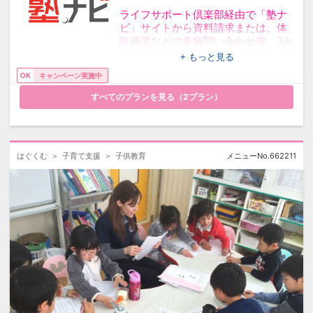
進呈
ライフサポート倶楽部経由で「塾ナ
（1世帯あたり1年に1回）
ビ」サイトから資料請求または、体
験授業などの各種問い合わせ後、3か
※塾ナビサイト内の「料金を問い合わせ
月以内でに入塾特典申請いただいた
+ もっと見る
る」というバナーの下に「※キャンペーン
方全員に
対象外」
キャンペーン実施中
という文言がある塾に入塾の場合、特典
JCB商品券「11,000円」を
すべてのプランを見る（
2
プラン）
の対象外となります。
進呈
※家庭教師への入会の場合は、対象外とな
（1世帯あたり1年に1回）
ります。
※商品券のお届けは、申請されてから3ヵ月
●プレゼント金額と応募に必要な”塾への支払
以内になります。
はぐくむ
子育て支援
子供教育
メニューNo.
662211
い金額”について
※商品券の進呈は、資料請求後3ヵ月以内に
プレゼント金額は、入塾された"塾のカテゴ
入塾及び特典の申請が
リ”により以下の通り異なります。
完了された方が対象となります。
また、塾への支払い金額（授業料、短期講習
(例：3月10日にお問い合わせいただいた
の講習料など）が以下表の金額に満たない場
場合、6月10日までに申請が必要となりま
合、お申し込みを無効とさせていただきま
す)
す。
なお入塾時の支払い金額で条件を満たさない
◆応募時に必要な”塾へのお支払い金額が
場合は、数か月分の支払い金額(または支払い
わかる画像”について
予定金額)を含めていただいても問題ございま
キャンペーンご応募時は塾へのお支払い金
せん。
額がわかる画像のご提出が必要になりま
＜塾のカテゴリ＞
す。以下5点がわかるものをご準備いただ