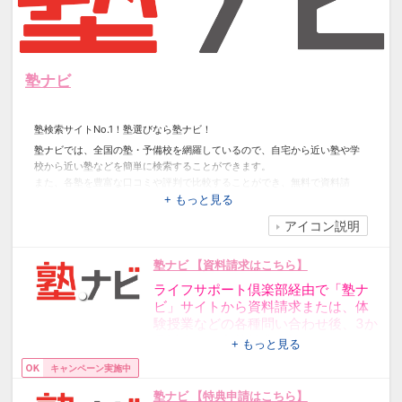
塾ナビ
塾検索サイトNo.1！塾選びなら塾ナビ！
塾ナビでは、全国の塾・予備校を網羅しているので、自宅から近い塾や学
校から近い塾などを簡単に検索することができます。
また、各塾を豊富な口コミや評判で比較することができ、無料で資料請
求・電話問い合わせができます。
+ もっと見る
「塾に通いたいが、どの塾にしてよいか分からない」そのような悩みを解
アイコン説明
決するため、最適な塾選びをサポートします。
塾ナビ 【資料請求はこちら】
ライフサポート倶楽部経由で「塾ナ
ビ」サイトから資料請求または、体
験授業などの各種問い合わせ後、3か
月以内でに入塾特典申請いただいた
+ もっと見る
方全員に
キャンペーン実施中
JCB商品券「11,000円」を
塾ナビ 【特典申請はこちら】