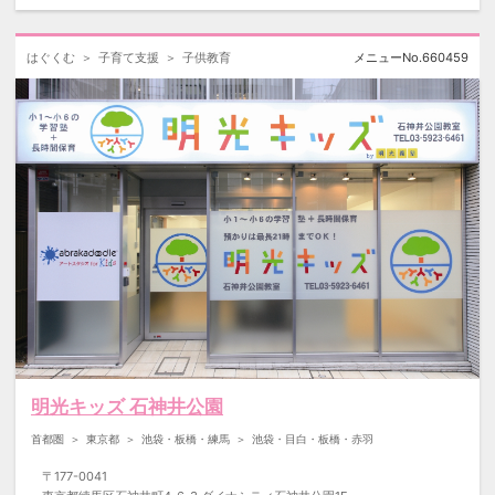
はぐくむ
子育て支援
子供教育
メニューNo.
660459
明光キッズ 石神井公園
首都圏
東京都
池袋・板橋・練馬
池袋・目白・板橋・赤羽
〒
177-0041