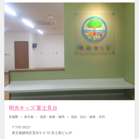
明光キッズ 富士見台
首都圏
東京都
池袋・板橋・練馬
池袋・目白・板橋・赤羽
〒
176-0021
東京都練馬区貫井3-3-10 富士屋ビル2F