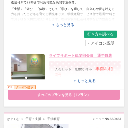
送迎付きで22時まで利用可能な民間学童保育。
「生活」「遊び」「体験」そして「学び」を通して、自立心や夢を叶える
力を持ったこどもを育てる明光キッズ。学校送迎サービス付で最長22時ま
でお子様を大切にお預かりします。理科実験や社会科見学などの豊富な体
験イベントや、確かな基礎学力を身につける「学びクラス」（授業）も受
+ もっと見る
講できます。
行き方を
調べる
アイコン説明
ライフサポート倶楽部会員 通年特典
半額4,40
入会セット 8,800円 ⇒
0円
※レギュラー会員に入会いただける場
+ もっと見る
合に限ります。
クーポン提示
すべてのプランを見る（
1
プラン）
はぐくむ
子育て支援
子供教育
メニューNo.
660461