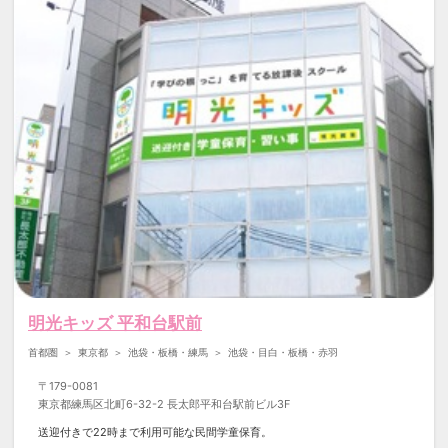
明光キッズ 平和台駅前
首都圏
東京都
池袋・板橋・練馬
池袋・目白・板橋・赤羽
〒
179-0081
東京都練馬区北町6-32-2 長太郎平和台駅前ビル3F
送迎付きで22時まで利用可能な民間学童保育。