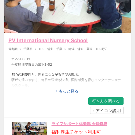
①学習塾：塾ナビの塾紹介ページにて、授業
きますようお願いいたします。
形式の箇所に「集団指導」または「個別指
導」と表示されている塾
①保護者様または生徒様の氏名 （姓名が
②家庭教師：塾ナビの塾紹介ページにて、塾
わかるもの）
名の上部に「家庭教師」と表示されている塾
②会社名または塾名
③通信教育：塾ナビの塾紹介ページにて、授
③書類発行日
業形式の箇所に「通信教育・ネット学習」と
PV International Nursery School
④塾への支払金額または支払予定金額
表示されている塾
（既定の金額を超えていることがわかるも
首都圏
千葉県
TDR・浦安・千葉
舞浜・浦安・幕張・TDR周辺
の）
▼①学習塾、②家庭教師は「塾ナビでのお問
⑤支払日または支払予定日
合せ日」によって、プレゼント金額と応募に
〒
279-0013
例：「契約書または申込書」「領収書」
必要な”塾への支払い金額”が決まります
千葉県浦安市日の出1-3-52
「振込受領書または振込明細」「請求書」
(塾ナビでのお問合せ日(※1)／プレゼント金額
など。
都心の利便性と、世界につながる学びの環境。
／応募に必要な”塾への支払い金額”)
※通信教育に入塾された場合は、上記の5点
駅近で通いやすく、毎日の送迎も快適。国際感覚を育むインターナショナ
ルスクール。
が確認できる通信教育サービスのアカウン
2025年11月1日～2026年8月31日／11,000円
のびのび学べる。グローバル教育を身近に。
+ もっと見る
ト情報ページ（ご登録情報が分かるペー
分／60,500円(税込)以上
ジ）や、受信メールの画像をご提出くださ
行き方を
調べる
▼③通信教育は塾ナビでのお問合せ件数によ
い。
って、プレゼント金額と応募に必要な”塾への
アイコン説明
支払い金額”が決まります
◆スマイルゼミへ入塾された場合のご対応
(塾ナビでのお問合せ件数(※2)／プレゼント金
について
ライフサポート倶楽部 会員特典
額／応募に必要な”塾への支払い金額”)
スマイルゼミへ入塾された場合は、スマイ
福利厚生チケット利用可
ルゼミ専用アプリ内に記載されている「全