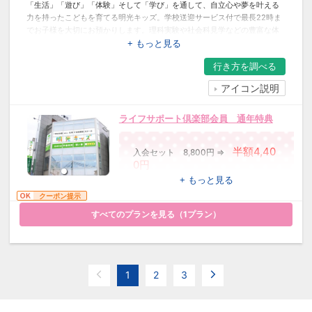
「生活」「遊び」「体験」そして「学び」を通して、自立心や夢を叶える
力を持ったこどもを育てる明光キッズ。学校送迎サービス付で最長22時ま
でお子様を大切にお預かりします。理科実験や社会科見学などの豊富な体
験イベントや、確かな基礎学力を身につける「学びクラス」（授業）も受
+ もっと見る
講できます。
行き方を
調べる
アイコン説明
ライフサポート倶楽部会員 通年特典
半額4,40
入会セット 8,800円 ⇒
0円
※レギュラー会員に入会いただける場
+ もっと見る
合に限ります。
クーポン提示
すべてのプランを見る（
1
プラン）
1
2
3