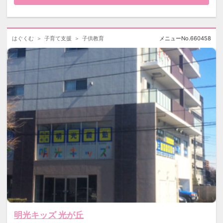
はぐくむ
子育て支援
子供教育
メニューNo.
660458
明光キッズ 光が丘