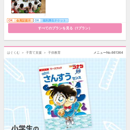
1件のみ／4,000円分／22,000円(税込)以上
額返金保証期限日」の翌月1日以降からで
2件以上／6,000円分／33,000円(税込)以上
ないとキャンペーンのご応募ができませ
ん。
※1 入塾された塾に初回にお問い合わせされ
また、ご応募の際は以下2点の画像の提出
会員証提示
福利厚生チケット
た日を基準とします。
をお願いいたします。
※2 キャンペーン対象の塾のみカウントしま
すべてのプランを見る（
1
プラン）
す。
①スマイルゼミ専用アプリ内の「ご契約
入塾された塾に初回にお問い合わせさ
内容の確認」ページ上に表示されている
れた日の前後1週間にお問い合わせされた塾の
「お子様の名前」「お申込日」「全額返金
みカウントします。
保証期限日」「契約の状態」の内容がわか
同一の塾へ複数回お問い合わせされた
はぐくむ
子育て支援
子供教育
メニューNo.
661364
り、かつ画像の撮影日がわかる状態のもの
場合は1件としてカウントします。
（例）撮影日の表示の仕方
入塾後の資料請求はカウントの対象外
となります。
1. スマイルゼミ専用アプリ「ご契約内容の
確認」ページにて上記の4項目が映るよう
◆応募期日について
にスクリーンショットを撮影
キャンペーン応募の有効期限は、塾ナビを介
2. 1で撮影した画像を写真アプリで開き、
した初回のお問い合わせ（資料請求・電話問
撮影日を表示させ、再度スクリーンショッ
い合わせ・体験授業申込）を行った日から3ヶ
トを撮影
月以内です。（例：3月10日にお問い合わせい
②スマイルゼミへの「支払金額（または
ただいた場合、有効期限は6月10日となりま
支払予定金額）」「支払期限」がわかるも
す。）
の
有効期限を過ぎた場合は、ご応募を受付でき
ないためご了承ください。
◆東進オンライン学校へ入塾された場合の
ご対応について