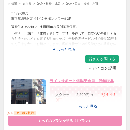
首都圏
東京都
池袋・板橋・練馬
池袋・目白・板橋・赤羽
〒
179-0075
東京都練馬区高松5-12-9 ボンソワール2F
送迎付きで22時まで利用可能な民間学童保育。
「生活」「遊び」「体験」そして「学び」を通して、自立心や夢を叶える
力を持ったこどもを育てる明光キッズ。学校送迎サービス付で最長22時ま
でお子様を大切にお預かりします。理科実験や社会科見学などの豊富な体
験イベントや、確かな基礎学力を身につける「学びクラス」（授業）も受
+ もっと見る
講できます。
行き方を
調べる
アイコン説明
ライフサポート倶楽部会員 通年特典
半額4,40
入会セット 8,800円 ⇒
0円
※レギュラー会員に入会いただける場
+ もっと見る
合に限ります。
クーポン提示
すべてのプランを見る（
1
プラン）