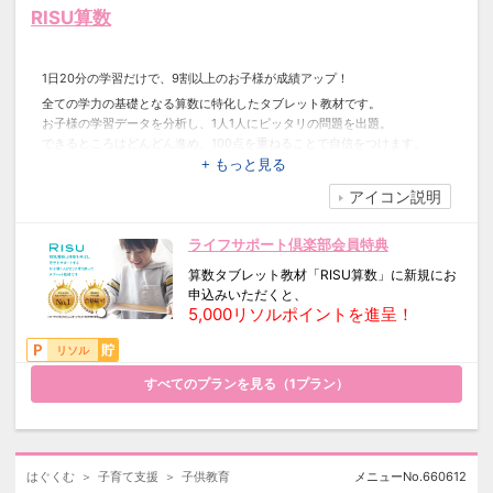
RISU算数
1日20分の学習だけで、9割以上のお子様が成績アップ！
全ての学力の基礎となる算数に特化したタブレット教材です。
お子様の学習データを分析し、1人1人にピッタリの問題を出題。
できるところはどんどん進め、100点を重ねることで自信をつけます。
苦手を発見した際には、チューターが動画やメールでしっかりとフォロー
+ もっと見る
します。
アイコン説明
得意を伸ばして、苦手をなくし、100点をあたりまえに。
専用タブレットのため、動画やゲームをしてしまうこともなく勉強に集中
ライフサポート倶楽部会員特典
できます。
算数タブレット教材「RISU算数」に新規にお
また、自動採点・学習状況フォローアップでほめる時期や、つまずいてい
申込みいただくと、
る単元を保護者の方のメールへお知らせしますので、付きっきりで見た
5,000リソルポイントを進呈！
り、教えて喧嘩になることもありません。
リソル
■対象年齢：4歳～12歳
すべてのプランを見る（
1
プラン）
はぐくむ
子育て支援
子供教育
メニューNo.
660612