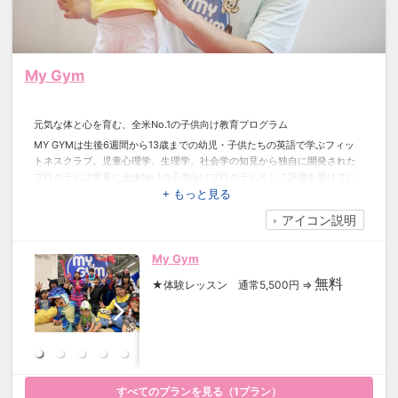
My Gym
元気な体と心を育む、全米No.1の子供向け教育プログラム
MY GYMは生後6週間から13歳までの幼児・子供たちの英語で学ぶフィッ
トネスクラブ。児童心理学、生理学、社会学の知見から独自に開発された
プログラムは世界に全米No.1の子供向けプログラムとして評価を受けてい
ます。月齢別に設定されたクラスでは必要不可欠な運動能力の育成はもち
+ もっと見る
ろん、新しいことに挑戦する積極性や自信も育てます。レッスンはネイテ
アイコン説明
ィブインストラクターにより英語で進行されます。楽しみながら自然に英
語力を身につけられ、グローバル時代を生き抜くためコミュニケーション
力や非認知能力を養うことができます。
My Gym
無料
★体験レッスン 通常5,500円 ⇒
すべてのプランを見る（
1
プラン）