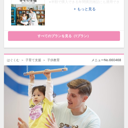
※半額で購入できる年間購読雑誌にも適用でき
ます。
+ もっと見る
すべてのプランを見る（
1
プラン）
はぐくむ
子育て支援
子供教育
メニューNo.
660468