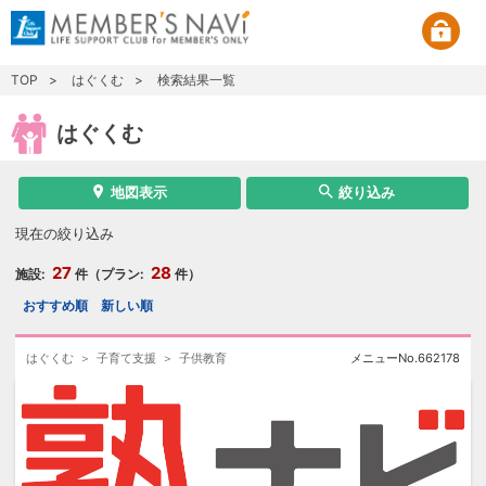
TOP
はぐくむ
検索結果一覧
はぐくむ
地図表示
絞り込み
現在の絞り込み
27
28
施設:
件（プラン:
件）
おすすめ順
新しい順
はぐくむ
子育て支援
子供教育
メニューNo.
662178