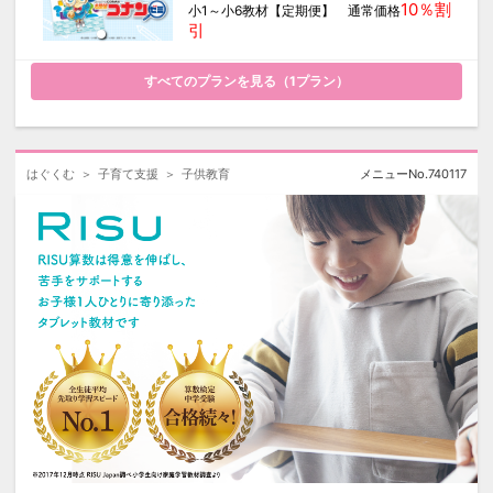
10％割
い。
小1～小6教材【定期便】 通常価格
引
すべてのプランを見る（
1
プラン）
はぐくむ
子育て支援
子供教育
メニューNo.
740117