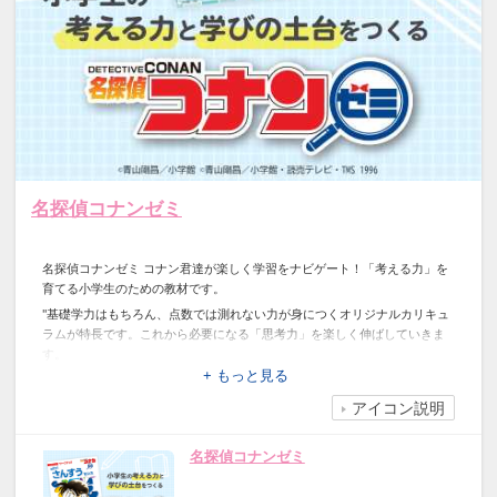
東進オンライン学校へ入塾された場合は、
「お試し期間終了日」を過ぎてからでない
とキャンペーンのご応募ができません。
また、ご応募の際は以下2点の画像の提出
をお願いいたします。
①お申込手続き完了メール（「氏名」
「塾名」「お申込日」「ご利用金額」「お
試し期間終了日」がわかる状態のもの）
名探偵コナンゼミ
②専用サイト、アプリ内の「東進オンラ
イン学校 お申込み状況ページ」等（「お試
し期間終了日」以降にログインして撮影し
名探偵コナンゼミ コナン君達が楽しく学習をナビゲート！「考える力」を
たことがわかる状態のもの）
育てる小学生のための教材です。
資料請求の前にお悩み解決！お子
"基礎学力はもちろん、点数では測れない力が身につくオリジナルカリキュ
様におすすめの塾【30秒診断】
ラムが特長です。これから必要になる「思考力」を楽しく伸ばしていきま
↓ ↓ ↓ ↓
す。
詳しくは、ぜひ公式サイトをご覧ください。（対象：小学1年生～小学6年
+ もっと見る
【ぴったり塾診
生）"
アイコン説明
断】
名探偵コナンゼミ
特典は、入塾後、下にある【特典
申請はこちら】よりご申請くださ