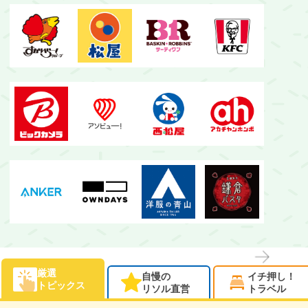
→
厳選
自慢の
イチ押し！
トピックス
リソル直営
トラベル