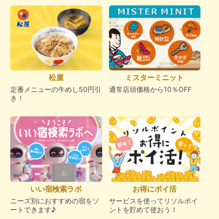
松屋
ミスターミニット
定番メニューの牛めし50円引
通常店頭価格から10％OFF
き！
いい宿検索ラボ
お得にポイ活
ニーズ別におすすめの宿をソ
サービスを使ってリソルポイ
ートできます♪
ントを貯めて使おう！