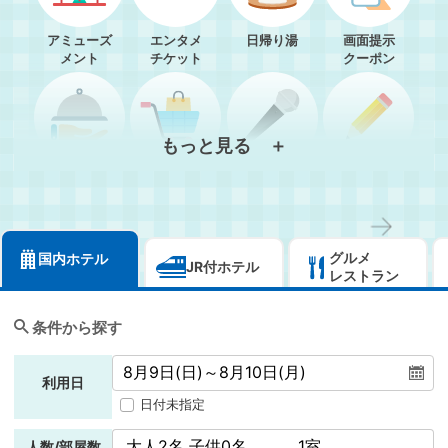
アミューズ
エンタメ
日帰り湯
画面提示
メント
チケット
クーポン
もっと見る ＋
グルメ
リソル通販
カラオケ
自己啓発
→
グルメ
国内ホテル
JR付ホテル
レストラン
ポイ活
レンタカー
フィットネス
ゴルフ
条件から探す
利用日
日付未指定
人数/部屋数