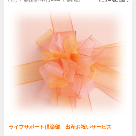
くらし
無料相談・便利コーナー
慶弔補助
メニューNo.
730012
※申請時に会員資格を有する方に限
ります。
ライフサポート倶楽部 出産お祝いサービス