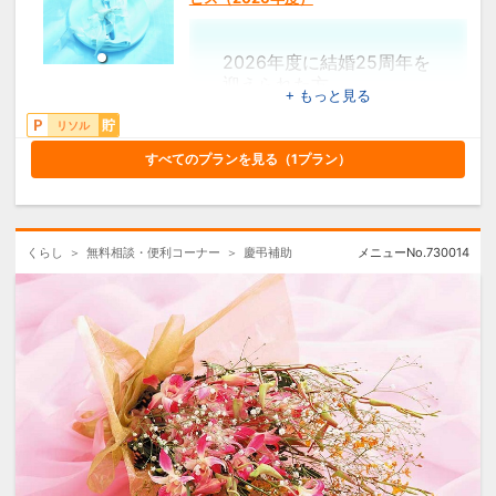
2026年度に結婚25周年を
迎えられた方
+ もっと見る
3,000円分のリソルポ
イントプレゼント！
リソル
すべてのプランを見る（
1
プラン）
【対象】
会員ご本人
※申請はご夫婦1組につき1回限り可
能です。
※申請時に会員資格を有する方に限
くらし
無料相談・便利コーナー
慶弔補助
メニューNo.
730014
ります。