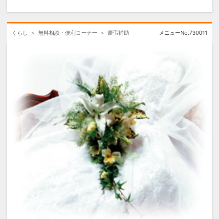
10,000円分のAmazon
ギフトカードプレゼン
ト！
くらし
無料相談・便利コーナー
慶弔補助
メニューNo.
730011
【対象サービス】
メニューNo.730309 トレセンテ
メニューNo.730177 ラザール ダ
イヤモンド ブティック
メニューNo.730312 4℃ BRIDAL
メニューNo.720103 アイプリモ
メニューNo.720108 銀座ダイヤ
モンドシライシ
メニューNo.720109 エクセルコ
ダイヤモンド
※各ブランド対象店舗が限られてい
る場合がございます。各ページよ
りご確認ください。
【対象となる方】
※2026年4月以降に上記対象サービ
スの会員特典を利用しエンゲージ
リングまたはマリッジリングをご
購入された方
※特典申請期限 お受取日より1か