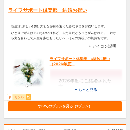
月以内
※期限内に対象店舗でエンゲージリ
ライフサポート倶楽部 結婚お祝い
ング・マリッジリングを購入し、
申請された方
新生活､新しい門出｡大切な節目を迎えたみなさまをお祝いします。
ひとりでがんばるのもいいけれど、ふたりだともっとがんばれる。これか
ら力を合わせて人生を歩むおふたりへ、ほんのお祝いの気持ちです。
アイコン説明
ライフサポート倶楽部 結婚お祝い
（2026年度）
2026年度にご結婚された
方
+ もっと見る
3,000円分のリソルポ
イントプレゼント！
リソル
すべてのプランを見る（
1
プラン）
【対象】
会員ご本人でご入籍された方（※入
籍後3ヶ月以内）
※申請はご夫婦1組につき1回限り可
能です。