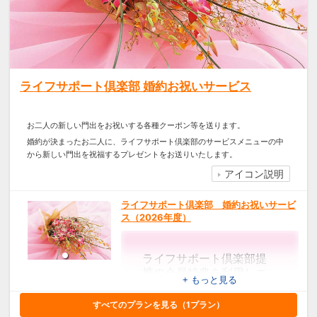
ライフサポート倶楽部 婚約お祝いサービス
お二人の新しい門出をお祝いする各種クーポン等を送ります。
婚約が決まったお二人に、ライフサポート倶楽部のサービスメニューの中
から新しい門出を祝福するプレゼントをお送りいたします。
アイコン説明
ライフサポート倶楽部 婚約お祝いサービ
ス（2026年度）
ライフサポート倶楽部提
携の会員特典を利用しエ
+ もっと見る
ンゲージリングまたはマ
リッジリングを購入され
すべてのプランを見る（
1
プラン）
た方