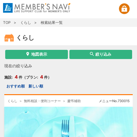
TOP
くらし
検索結果一覧
くらし
地図表示
絞り込み
現在の絞り込み
4
4
施設:
件（プラン:
件）
おすすめ順
新しい順
くらし
無料相談・便利コーナー
慶弔補助
メニューNo.
730015