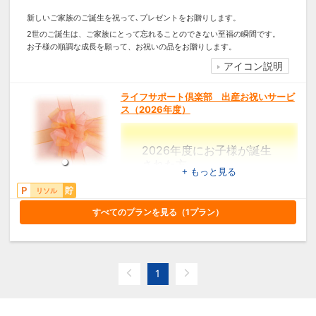
新しいご家族のご誕生を祝って､プレゼントをお贈りします。
2世のご誕生は、ご家族にとって忘れることのできない至福の瞬間です。
お子様の順調な成長を願って、お祝いの品をお贈りします。
アイコン説明
ライフサポート倶楽部 出産お祝いサービ
ス（2026年度）
2026年度にお子様が誕生
された方
+ もっと見る
3,000円分のリソルポ
イントプレゼント！
リソル
すべてのプランを見る（
1
プラン）
【対象】
会員ご本人またはパートナーで対
象期間内ご出産、ご申請された
方。
※ご両親ともに会員様の場合でも、
1
お祝いは1つとさせていただきま
す。
※双子以上のご出産の場合でも、お