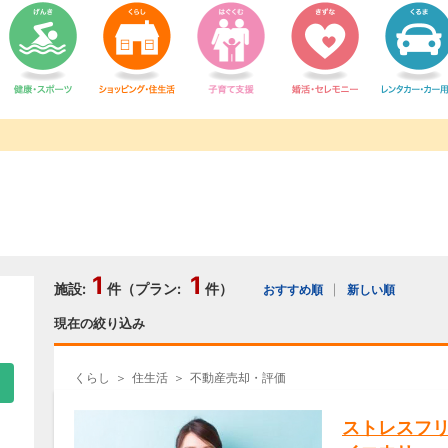
1
1
施設:
件（プラン:
件）
おすすめ順
新しい順
現在の絞り込み
くらし
住生活
不動産売却・評価
ストレスフ