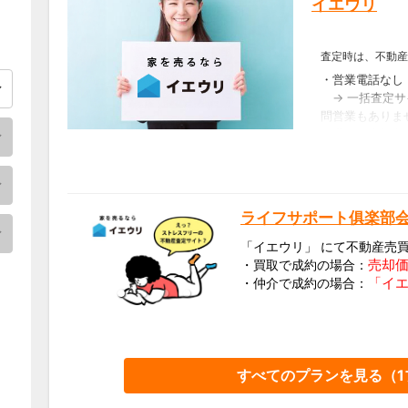
イエウリ
査定時は、不動産
・営業電話なし
→ 一括査定サ
問営業もありま
・選べる売却方
→ 仲介と買取
が査定を行いま
・最高額でマッ
→ 査定時は不
ライフサポート俱楽部会
募り、
査定書を見て
「イエウリ」 にて不動産売
会えます。
売却価
・買取で成約の場合：
「イエ
・仲介で成約の場合：
すべてのプランを見る（
1