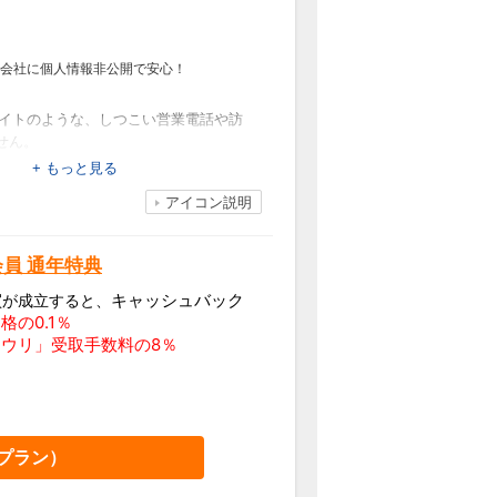
会社に個人情報非公開で安心！
イトのような、しつこい営業電話や訪
せん。
法
+ もっと見る
の両方に対応。たくさんの不動産会社
アイコン説明
す。
チング
動産会社に物件情報のみ公開し査定を
員 通年特典
会いたいと思った不動産会社とだけ
キャッシュバック
買が成立すると、
格の0.1％
ウリ」受取手数料の8％
プラン）