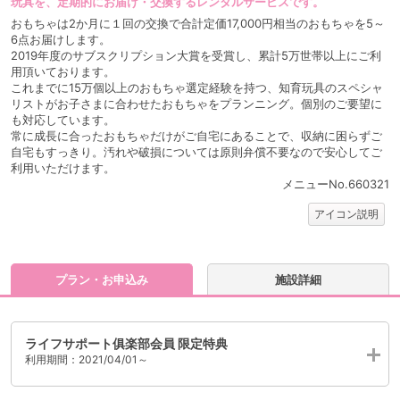
玩具を、定期的にお届け・交換するレンタルサービスです。
おもちゃは2か月に１回の交換で合計定価17,000円相当のおもちゃを5～
6点お届けします。
2019年度のサブスクリプション大賞を受賞し、累計5万世帯以上にご利
用頂いております。
これまでに15万個以上のおもちゃ選定経験を持つ、知育玩具のスペシャ
リストがお子さまに合わせたおもちゃをプランニング。個別のご要望に
も対応しています。
常に成長に合ったおもちゃだけがご自宅にあることで、収納に困らずご
自宅もすっきり。汚れや破損については原則弁償不要なので安心してご
利用いただけます。
メニューNo.660321
アイコン説明
プラン・お申込み
施設詳細
ライフサポート俱楽部会員 限定特典
利用期間：2021/04/01～