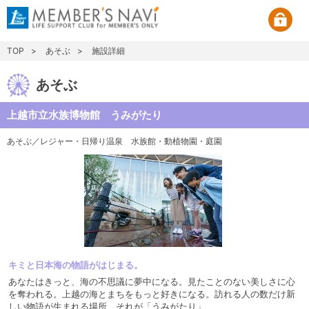
TOP
あそぶ
施設詳細
あそぶ
上越市立水族博物館 うみがたり
あそぶ／レジャー・日帰り温泉
水族館・動植物園・庭園
キミと日本海の物語がはじまる。
あなたはきっと、海の不思議に夢中になる。見たことのない美しさに心
を奪われる。上越の海とまちをもっと好きになる。訪れる人の数だけ新
しい物語が生まれる場所、それが「うみがたり」