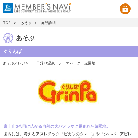
TOP
あそぶ
施設詳細
あそぶ
ぐりんぱ
あそぶ／レジャー・日帰り温泉
テーマパーク・遊園地
富士山2合目に広がる自然の大パノラマに囲まれた遊園地。
園内には、考えるアスレチック「ピカソのタマゴ」や「シルバニアビレ