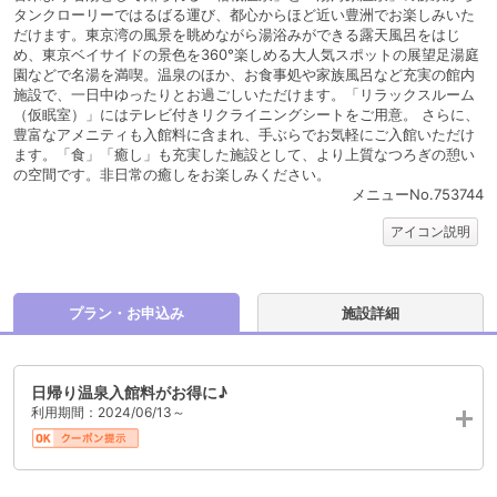
タンクローリーではるばる運び、都心からほど近い豊洲でお楽しみいた
だけます。東京湾の風景を眺めながら湯浴みができる露天風呂をはじ
め、東京ベイサイドの景色を360°楽しめる大人気スポットの展望足湯庭
園などで名湯を満喫。温泉のほか、お食事処や家族風呂など充実の館内
施設で、一日中ゆったりとお過ごしいただけます。「リラックスルーム
（仮眠室）」にはテレビ付きリクライニングシートをご用意。 さらに、
豊富なアメニティも入館料に含まれ、手ぶらでお気軽にご入館いただけ
ます。「食」「癒し」も充実した施設として、より上質なつろぎの憩い
の空間です。非日常の癒しをお楽しみください。
メニューNo.753744
アイコン説明
プラン・お申込み
施設詳細
日帰り温泉入館料がお得に♪
利用期間：2024/06/13～