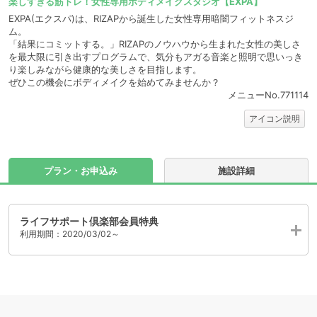
楽しすぎる筋トレ！女性専用ボディメイクスタジオ【EXPA】
EXPA(エクスパ)は、RIZAPから誕生した女性専用暗闇フィットネスジ
ム。
「結果にコミットする。」RIZAPのノウハウから生まれた女性の美しさ
を最大限に引き出すプログラムで、気分もアガる音楽と照明で思いっき
り楽しみながら健康的な美しさを目指します。
ぜひこの機会にボディメイクを始めてみませんか？
メニューNo.771114
アイコン説明
プラン・お申込み
施設詳細
ライフサポート倶楽部会員特典
利用期間：2020/03/02～