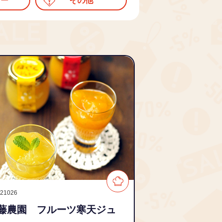
ィー
その他
721026
藤農園 フルーツ寒天ジュ