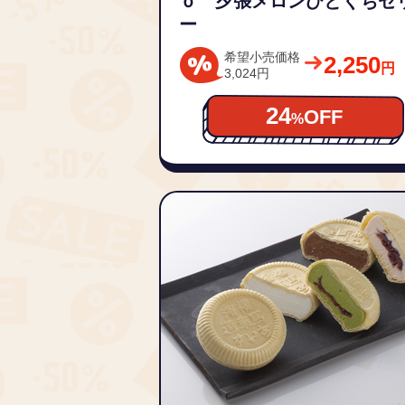
ｏ 夕張メロンひとくちゼ
ー
希望小売価格
2,250
円
3,024円
24
OFF
%