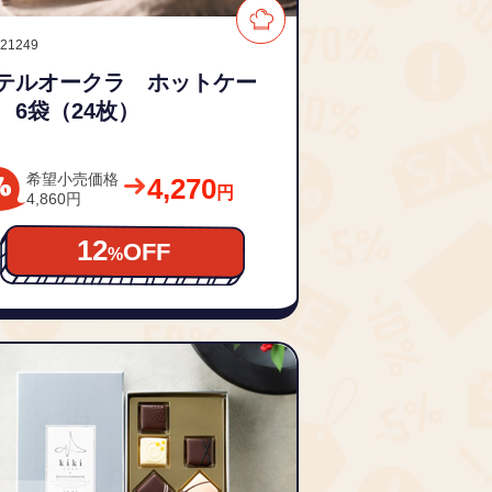
721249
テルオークラ ホットケー
 6袋（24枚）
希望小売価格
4,270
円
4,860円
12
OFF
%